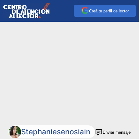
Creá tu perfil de lector
Stephaniesenosiain
Enviar mensaje