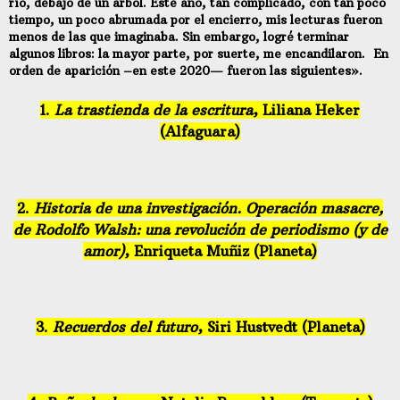
río, debajo de un árbol. Este año, tan complicado, con tan poco
tiempo, un poco abrumada por el encierro, mis lecturas fueron
menos de las que imaginaba. Sin embargo, logré terminar
algunos libros: la mayor parte, por suerte, me encandilaron. En
orden de aparición –en este 2020— fueron las siguientes».
1.
La trastienda de la escritura
, Liliana Heker
(Alfaguara)
2.
Historia de una investigación. Operación masacre,
de Rodolfo Walsh: una revolución de periodismo (y de
amor)
, Enriqueta Muñiz (Planeta)
3.
Recuerdos del futuro
, Siri Hustvedt (Planeta)