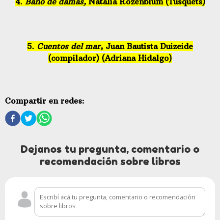
4.
Baño de damas,
Natalia Rozenblum (Tusquets)
5.
Cuentos del mar
, Juan Bautista Duizeide
(compilador) (Adriana Hidalgo)
Compartir en redes:
Dejanos tu pregunta, comentario o
recomendación sobre libros