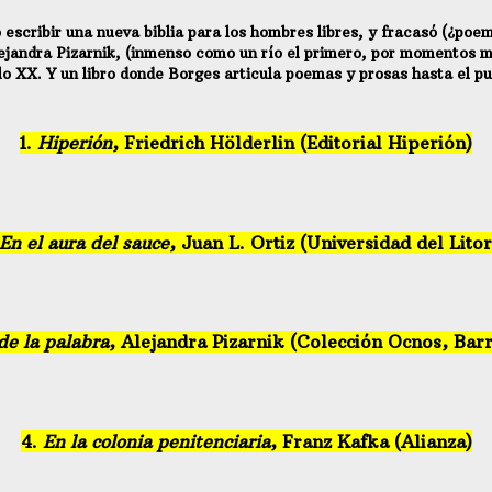
 escribir una nueva biblia para los hombres libres, y fracasó (¿po
jandra Pizarnik, (inmenso como un río el primero, por momentos mi
 siglo XX. Y un libro donde Borges articula poemas y prosas hasta el 
1.
Hiperión
, Friedrich Hölderlin (Editorial Hiperión)
En el aura del sauce
, Juan L. Ortiz (Universidad del Litor
de la palabra
, Alejandra Pizarnik (Colección Ocnos, Barr
4.
En la colonia penitenciaria
, Franz Kafka (Alianza)