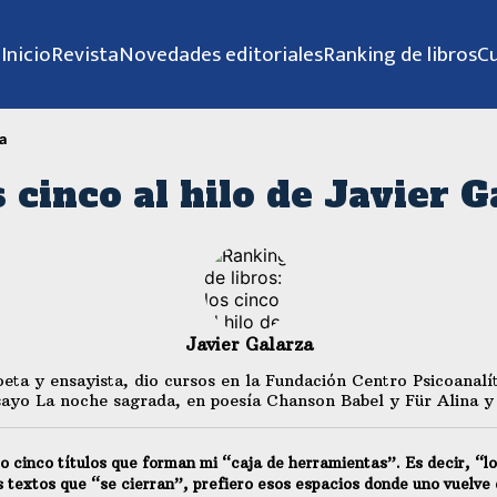
Inicio
Revista
Novedades editoriales
Ranking de libros
C
za
s cinco al hilo de Javier G
Javier Galarza
poeta y ensayista, dio cursos en la Fundación Centro Psicoanalí
nsayo La noche sagrada, en poesía Chanson Babel y Für Alina y 
jo cinco títulos que forman mi “caja de herramientas”. Es decir, “l
los textos que “se cierran”, prefiero esos espacios donde uno vuelve