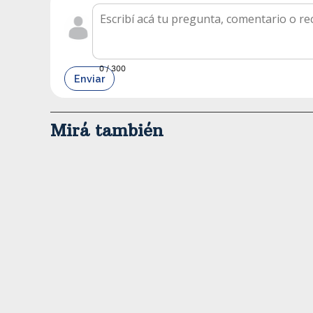
0
/ 300
Enviar
Mirá también