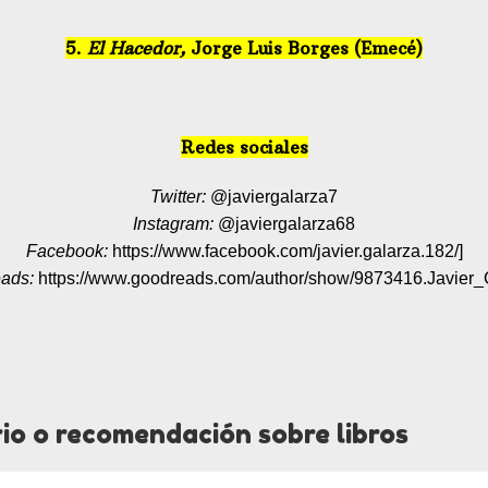
5.
El Hacedor,
Jorge Luis Borges (Emecé)
Redes sociales
Twitter:
@javiergalarza7
Instagram:
@javiergalarza68
Facebook:
https://www.facebook.com/javier.galarza.182/]
eads:
https://www.goodreads.com/author/show/9873416.Javier_
io o recomendación sobre libros