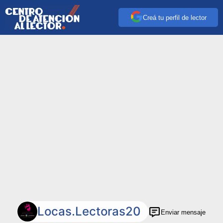
Creá tu perfil de lector
Locas.lectoras20
Enviar mensaje